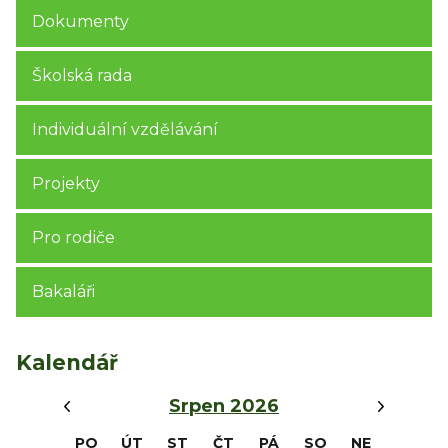
Dokumenty
Školská rada
Individuální vzdělávání
Projekty
Pro rodiče
Bakaláři
Kalendář
‹
›
Srpen 2026
PO
ÚT
ST
ČT
PÁ
SO
NE