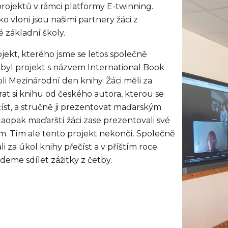
projektů v rámci platformy E-twinning.
ko vloni jsou našimi partnery žáci z
 základní školy.
ojekt, kterého jsme se letos společně
, byl projekt s názvem International Book
li Mezinárodní den knihy. Žáci měli za
rat si knihu od českého autora, kterou se
číst, a stručně ji prezentovat maďarským
aopak maďarští žáci zase prezentovali své
m. Tím ale tento projekt nekončí. Společně
ali za úkol knihy přečíst a v příštím roce
deme sdílet zážitky z četby.