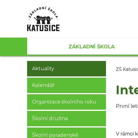
ZÁKLADNÍ ŠKOLA
Aktuality
ZŠ Katusi
Kalendář
Int
Organizace školního roku
První le
Školní družina
V rámci k
Školní poradenské