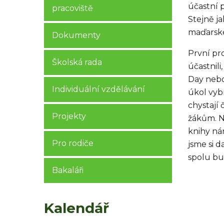
účastní 
pracoviště
Stejně ja
maďarské
Dokumenty
První pr
Školská rada
účastnili
Day nebo
Individuální vzdělávání
úkol vyb
chystají 
Projekty
žákům. N
knihy ná
Pro rodiče
jsme si d
spolu bu
Bakaláři
Kalendář