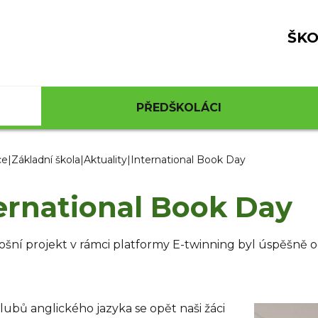
ŠKO
PŘEDŠKOLÁCI
ce
|
Základní škola
|
Aktuality
|
International Book Day
ernational Book Day
tošní projekt v rámci platformy E-twinning byl úspěšně o
lubů anglického jazyka se opět naši žáci