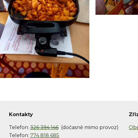
Kontakty
Zři
Telefon:
326 394 146
(dočasně mimo provoz)
Obe
Telefon:
774 818 685