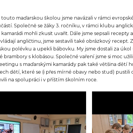
s touto maďarskou školou jsme navázali v rámci evropsk
částí. Společně se žáky 3. ročníku, v rámci klubu anglické
kamarádi mohli zkusit uvařit. Dále jsme sepsali recepty 
ovládají angličtinu, jsme sestavili také obrázkový recept
jskou polévku a upekli bábovku. My jsme dostali za úkol u
é brambory s klobásou. Společné vaření jsme si moc užil
eetingu s maďarskými kamarády pak také většina dětí ho
ch dětí, které se (i přes mírné obavy nebo stud) pustili
ili na spolupráci i v příštím školním roce.