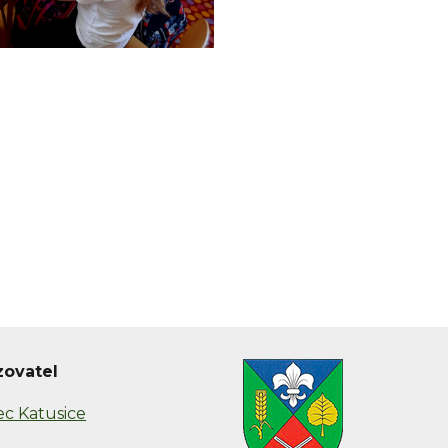
zovatel
c Katusice