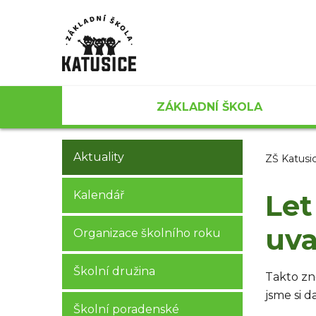
ZÁKLADNÍ ŠKOLA
Aktuality
ZŠ Katusi
Kalendář
Let
uva
Organizace školního roku
Školní družina
Takto zn
jsme si d
Školní poradenské