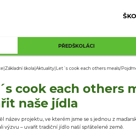
ŠKO
PŘEDŠKOLÁCI
ce
|
Základní škola
|
Aktuality
|
Let´s cook each others meals/Pojďme s
´s cook each others 
řit naše jídla
ěl název projektu, ve kterém jsme se s jednou z maďarský
ali výzvu – uvařit tradiční jídlo naší spřátelené země.