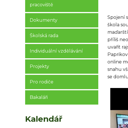
pracoviště
Spojení 
Dokumenty
škola sou
maďarští 
Školská rada
příliš ne
uvařit ra
Individuální vzdělávání
Paprikov
online m
Projekty
snahu vše
se domluv
Pro rodiče
Bakaláři
Kalendář