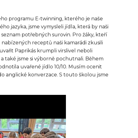
ého programu E-twinning, kterého je naše
ho jazyka, jsme vymysleli jídla, která by naši
a seznam potřebných surovin. Pro žáky, kteří
. Z nabízených receptů naši kamarádi zkusili
vařit Paprikás krumpli virslivel neboli
i a také jsme si výborně pochutnali. Během
dnotila uvařené jídlo 10/10. Musím ocenit
 do anglické konverzace. S touto školou jsme