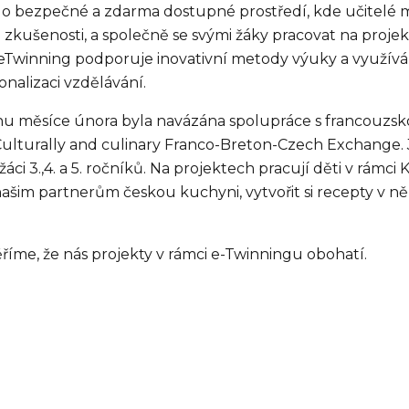
 o bezpečné a zdarma dostupné prostředí, kde učitelé 
zkušenosti, a společně se svými žáky pracovat na projekte
. eTwinning podporuje inovativní metody výuky a využíván
onalizaci vzdělávání.
u měsíce února byla navázána spolupráce s francouzsko
Culturally and culinary Franco-Breton-Czech Exchange. J
žáci 3.,4. a 5. ročníků. Na projektech pracují děti v rámc
 našim partnerům českou kuchyni, vytvořit si recepty v n
říme, že nás projekty v rámci e-Twinningu obohatí.