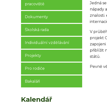
Jedná se
pracoviště
nápady a 
znalosti
Dokumenty
internaci
Školská rada
V průběh
projekt 
Individuální vzdělávání
zapojeni 
přiblížit
Projekty
států.
Pevně vě
Pro rodiče
Bakaláři
Kalendář