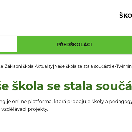
ŠKO
PŘEDŠKOLÁCI
ce
|
Základní škola
|
Aktuality
|
Naše škola se stala součástí e-Twinni
e škola se stala souč
ing je online platforma, která propojuje školy a pedagog
 vzdělávací projekty.