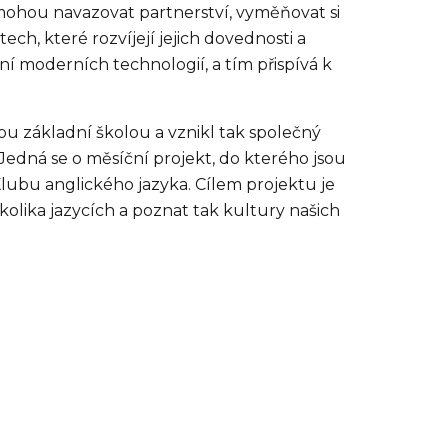
mohou navazovat partnerství, vyměňovat si
ch, které rozvíjejí jejich dovednosti a
í moderních technologií, a tím přispívá k
u základní školou a vznikl tak společný
edná se o měsíční projekt, do kterého jsou
i Klubu anglického jazyka. Cílem projektu je
ěkolika jazycích a poznat tak kultury našich