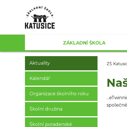
ZÁKLADNÍ ŠKOLA
Aktuality
ZŠ Katusi
Kalendář
Naš
Organizace školního roku
...eTwinn
společné
Školní družina
Školní poradenské