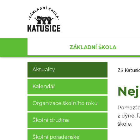
ZÁKLADNÍ ŠKOLA
Aktuality
ZŠ Katusi
Kalendář
Nej
Organizace školního roku
Pomozte 
z dýně, 
Školní družina
škole.
Školní poradenské