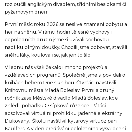
rozloučili anglickým divadlem, třídními besídkami či
pyžamovým dnem.
První měsíc roku 2026 se nesl ve znamení pobytu a
her na sněhu. V rámci hodin tělesné výchovy i
odpoledních družin jsme si užívali sněhovou
nadílku plnými doušky. Chodili jsme bobovat, stavěli
sněhuláky, koulovali se, jak jen to šlo.
V lednu nás však čekalo i mnoho projektů a
vzdělávacích programů. Společně jsme si povídali o
knihách během Dne s knihou. Čtvrťáci navštívili
Knihovnu města Mladá Boleslav. První a druhý
ročník zase Městské divadlo Mladá Boleslav, kde
zhlédli pohádku O šípkové růžence. Páťáci
absolvovali virtuální prohlídku jaderné elektrárny
Dukovany. Školu navštívil kytarový virtuóz pan
Kaulfers. A v den předávání pololetního vysvědčení