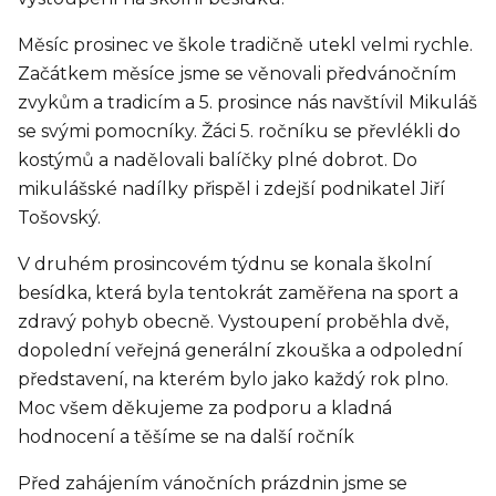
Měsíc prosinec ve škole tradičně utekl velmi rychle.
Začátkem měsíce jsme se věnovali předvánočním
zvykům a tradicím a 5. prosince nás navštívil Mikuláš
se svými pomocníky. Žáci 5. ročníku se převlékli do
kostýmů a nadělovali balíčky plné dobrot. Do
mikulášské nadílky přispěl i zdejší podnikatel Jiří
Tošovský.
V druhém prosincovém týdnu se konala školní
besídka, která byla tentokrát zaměřena na sport a
zdravý pohyb obecně. Vystoupení proběhla dvě,
dopolední veřejná generální zkouška a odpolední
představení, na kterém bylo jako každý rok plno.
Moc všem děkujeme za podporu a kladná
hodnocení a těšíme se na další ročník
Před zahájením vánočních prázdnin jsme se