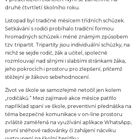
druhé čtvrtletí školního roku.
Listopad byl tradičně měsícem třídních schůzek.
Setkávání s rodiči probíhalo tradiční formou
hromadných schůzek i méně známým způsobem
tzv. tripartit. Tripartity jsou individuální schůzky, na
nichž se sejde rodič, žák a učitel, společně
rozmlouvají nad silnými i slabšími stránkami žáka,
jeho pokrocích i prostoru pro zlepšení, přičemž
stěžejní je žákovo sebehodnocení.
Život ve škole se samozřejmě netočil jen kolem
„rodičáků.“ Mezi zajímavé akce měsíce patřilo
například spaní ve škole, preventivní přednáška na
téma bezpečné komunikace v on-line prostoru
zvláště zaměřená na využívání aplikace WhatsApp,
první sněhové radovánky či zahájení nácviku
vystoupení na školní besídku.