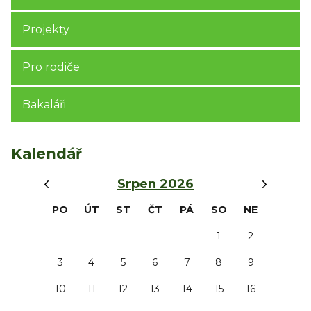
Projekty
Pro rodiče
Bakaláři
Kalendář
‹
›
Srpen 2026
PO
ÚT
ST
ČT
PÁ
SO
NE
1
2
3
4
5
6
7
8
9
10
11
12
13
14
15
16