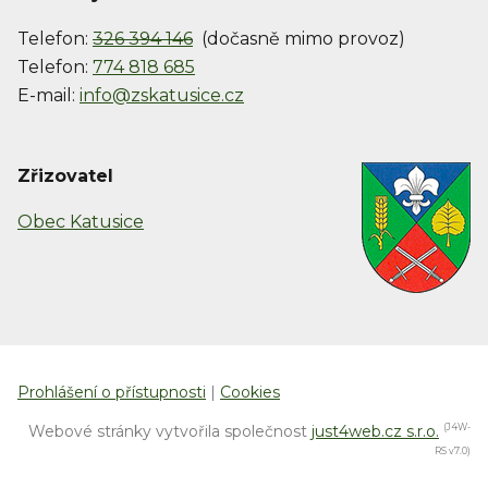
Telefon:
326 394 146
(dočasně mimo provoz)
Telefon:
774 818 685
E-mail:
info@zskatusice.cz
Zřizovatel
Obec Katusice
Prohlášení o přístupnosti
|
Cookies
Webové stránky vytvořila společnost
just4web.cz s.r.o.
(J4W-
RS v7.0)