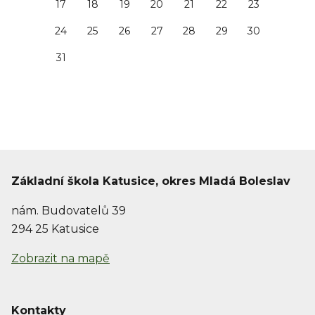
17
18
19
20
21
22
23
24
25
26
27
28
29
30
31
Základní škola Katusice, okres Mladá Boleslav
nám. Budovatelů 39
294 25 Katusice
Zobrazit na mapě
Kontakty