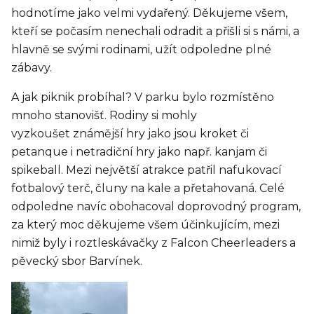
hodnotíme jako velmi vydařený. Děkujeme všem,
kteří se počasím nenechali odradit a přišli si s námi, a
hlavně se svými rodinami, užít odpoledne plné
zábavy.
A jak piknik probíhal? V parku bylo rozmístěno
mnoho stanovišť. Rodiny si mohly
vyzkoušet známější hry jako jsou kroket či
petanque i netradiční hry jako např. kanjam či
spikeball. Mezi největší atrakce patřil nafukovací
fotbalový terč, čluny na kale a přetahovaná. Celé
odpoledne navíc obohacoval doprovodný program,
za který moc děkujeme všem účinkujícím, mezi
nimiž byly i roztleskávačky z Falcon Cheerleaders a
pěvecký sbor Barvínek.