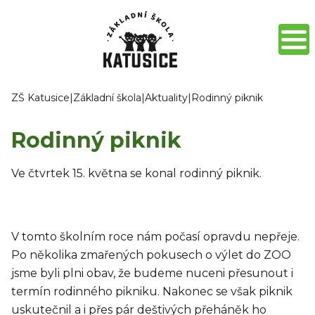
ZŠ Katusice
|
Základní škola
|
Aktuality
|
Rodinný piknik
Rodinný piknik
Ve čtvrtek 15. května se konal rodinný piknik.
V tomto školním roce nám počasí opravdu nepřeje.
Po několika zmařených pokusech o výlet do ZOO
jsme byli plni obav, že budeme nuceni přesunout i
termín rodinného pikniku. Nakonec se však piknik
uskutečnil a i přes pár deštivých přeháněk ho